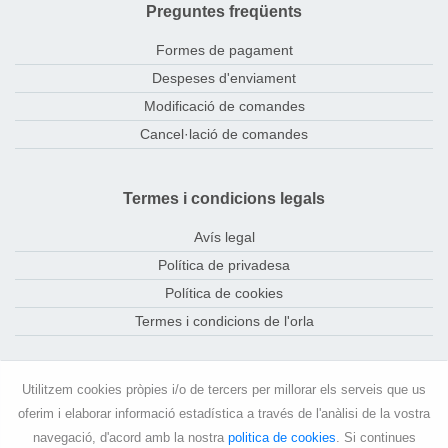
Preguntes freqüents
Formes de pagament
Despeses d'enviament
Modificació de comandes
Cancel·lació de comandes
Termes i condicions legals
Avís legal
Política de privadesa
Política de cookies
Termes i condicions de l'orla
Contacte
Utilitzem cookies pròpies i/o de tercers per millorar els serveis que us
oferim i elaborar informació estadística a través de l'anàlisi de la vostra
orlas.uoc@prodainfor.com
navegació, d'acord amb la nostra
politica de cookies
. Si continues