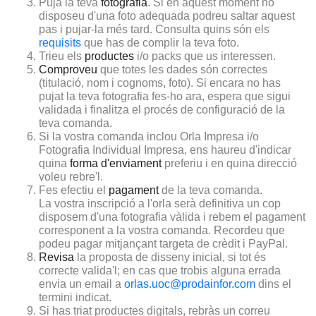
Puja la teva
fotografia
. Si en aquest moment no
disposeu d'una foto adequada podreu saltar aquest
pas i pujar-la més tard. Consulta quins són els
requisits
que has de complir la teva foto.
Trieu els
productes
i/o packs que us interessen.
Comproveu
que totes les dades són correctes
(titulació, nom i cognoms, foto). Si encara no has
pujat la teva fotografia fes-ho ara, espera que sigui
validada i finalitza el procés de configuració de la
teva comanda.
Si la vostra comanda inclou Orla Impresa i/o
Fotografia Individual Impresa, ens haureu d'indicar
quina
forma d'enviament
preferiu i en quina direcció
voleu rebre'l.
Fes efectiu el
pagament
de la teva comanda.
La vostra inscripció a l'orla serà definitiva un cop
disposem d'una fotografia vàlida i rebem el pagament
corresponent a la vostra comanda. Recordeu que
podeu pagar mitjançant targeta de crèdit i PayPal.
Revisa
la proposta de disseny inicial, si tot és
correcte valida'l; en cas que trobis alguna errada
envia un email a
orlas.uoc@prodainfor.com
dins el
termini indicat.
Si has triat productes digitals, rebràs un correu